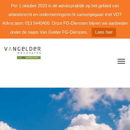
Per 1 oktober 2023 is de adviespraktijk op het gebied van
arbeidsrecht en ondernemingsrecht samengegaan met VDT
Advocaten: 013 5440400. Onze FG-Diensten blijven we aanbieden
onder de naam Van Gelder FG-Diensten.
Lees hier