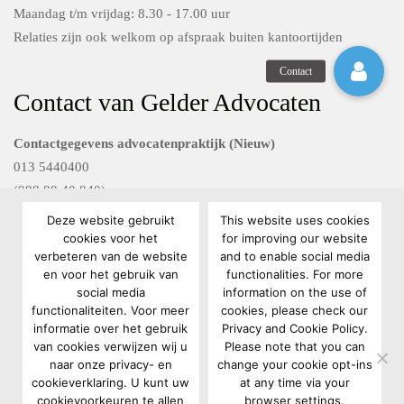
Maandag t/m vrijdag: 8.30 - 17.00 uur
Relaties zijn ook welkom op afspraak buiten kantoortijden
Contact van Gelder Advocaten
Contactgegevens advocatenpraktijk (Nieuw)
013 5440400
(088 88 40 840)
Deze website gebruikt
This website uses cookies
Contactgegevens Van Gelder FG diensten
cookies voor het
for improving our website
verbeteren van de website
and to enable social media
088 88 40 801
en voor het gebruik van
functionalities. For more
privacyrecht@vangelderadvocaten.nl
social media
information on the use of
functionaliteiten. Voor meer
cookies, please check our
informatie over het gebruik
Privacy and Cookie Policy.
van cookies verwijzen wij u
Please note that you can
naar onze privacy- en
change your cookie opt-ins
cookieverklaring. U kunt uw
at any time via your
cookievoorkeuren te allen
browser settings.
Copyright 2022 Van Gelder Advocaten |
Algemene voorwaarden
|