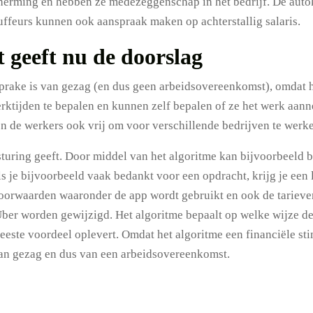
herming en hebben ze medezeggenschap in het bedrijf. De aut
ffeurs kunnen ook aanspraak maken op achterstallig salaris.
t geeft nu de doorslag
prake is van gezag (en dus geen arbeidsovereenkomst), omdat h
rktijden te bepalen en kunnen zelf bepalen of ze het werk aann
jn de werkers ook vrij om voor verschillende bedrijven te werk
turing geeft. Door middel van het algoritme kan bijvoorbeeld be
ls je bijvoorbeeld vaak bedankt voor een opdracht, krijg je een
orwaarden waaronder de app wordt gebruikt en ook de tarieven
er worden gewijzigd. Het algoritme bepaalt op welke wijze de
t meeste voordeel oplevert. Omdat het algoritme een financiële s
van gezag en dus van een arbeidsovereenkomst.