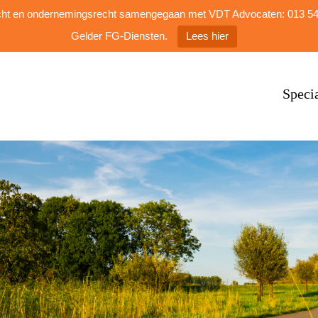
Speci
dsrecht en ondernemingsrecht samengegaan met VDT Advocaten: 013 
Gelder FG-Diensten.
Lees hier
Speci