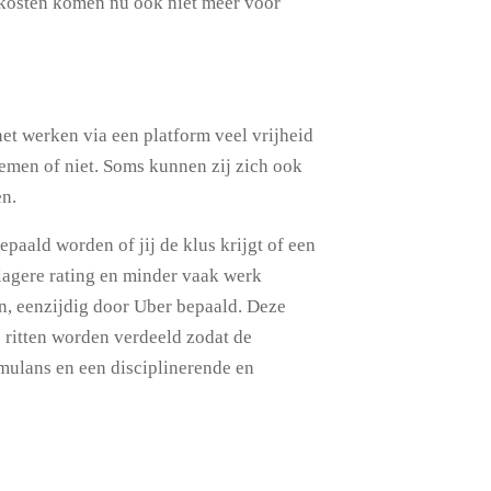
okosten komen nu ook niet meer voor
et werken via een platform veel vrijheid
emen of niet. Soms kunnen zij zich ook
en.
paald worden of jij de klus krijgt of een
 lagere rating en minder vaak werk
, eenzijdig door Uber bepaald. Deze
 ritten worden verdeeld zodat de
timulans en een disciplinerende en