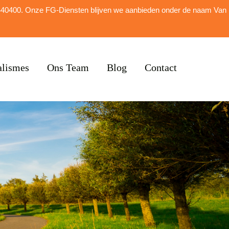
alismes
Ons Team
Blog
Contact
5440400. Onze FG-Diensten blijven we aanbieden onder de naam Van
alismes
Ons Team
Blog
Contact