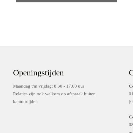
Openingstijden
C
Maandag t/m vrijdag: 8.30 - 17.00 uur
C
Relaties zijn ook welkom op afspraak buiten
0
kantoortijden
(0
C
0
p