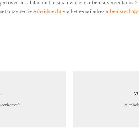
gen over het al dan niet bestaan van een arbeidsovereenkomst?
met onze sectie
Arbeidsrecht
via het e-mailadres
arbeidsrecht@
T
V
ereenkomst?
Alcoholv