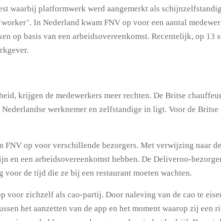
est waarbij platformwerk werd aangemerkt als schijnzelfstandi
 ‘worker’. In Nederland kwam FNV op voor een aantal medewer
en op basis van een arbeidsovereenkomst. Recentelijk, op 13 
rkgever.
gheid, krijgen de medewerkers meer rechten. De Britse chauffeu
 Nederlandse werknemer en zelfstandige in ligt. Voor de Britse 
 FNV op voor verschillende bezorgers. Met verwijzing naar de 
zijn en een arbeidsovereenkomst hebben. De Deliveroo-bezorge
g voor de tijd die ze bij een restaurant moeten wachten.
oor zichzelf als cao-partij. Door naleving van de cao te eise
tussen het aanzetten van de app en het moment waarop zij een r