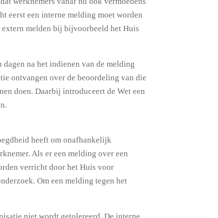
n dat werknemers vanaf nu ook vermoedens
cht eerst een interne melding moet worden
extern melden bij bijvoorbeeld het Huis
en dagen na het indienen van de melding
tie ontvangen over de beoordeling van die
nen doen. Daarbij introduceert de Wet een
en.
voegdheid heeft om onafhankelijk
rknemer. Als er een melding over een
rden verricht door het Huis voor
t onderzoek. Om een melding tegen het
isatie niet wordt getolereerd. De interne