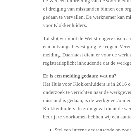
de Wet een uitbreiding van de soort mel
of dreiging van misstanden binnen een org
gedaan te vervallen. De werknemer kan mi
voor Klokkenluiders.
Tot slot verbindt de Wet strengere eisen 
een ontvangstbevestiging te krijgen. Ver
melding. Daarnaast dient er voor de werk
registratieplicht inhoudende dat de werk
Er is een melding gedaan: wat nu?
Het Huis voor Klokkenluiders is in 2016 o
onderzoek te verrichten naar de werkgever
misstand is gedaan, is de werkgever/onder
Klokkenluiders. In zo’n geval dient de we
bedrijf te voorkomen hebben wij een aanta
Stel een interne gedragscode op zoda