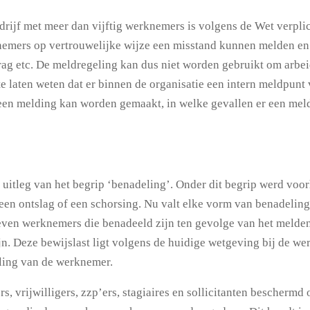
rijf met meer dan vijftig werknemers is volgens de Wet verplic
emers op vertrouwelijke wijze een misstand kunnen melden en 
ag etc. De meldregeling kan dus niet worden gebruikt om arbei
te laten weten dat er binnen de organisatie een intern meldpunt 
e een melding kan worden gemaakt, in welke gevallen er een me
 uitleg van het begrip ‘benadeling’. Onder dit begrip werd voo
 een ontslag of een schorsing. Nu valt elke vorm van benadeling
oeven werknemers die benadeeld zijn ten gevolge van het melden
ijn. Deze bewijslast ligt volgens de huidige wetgeving bij de w
eling van de werknemer.
, vrijwilligers, zzp’ers, stagiaires en sollicitanten beschermd