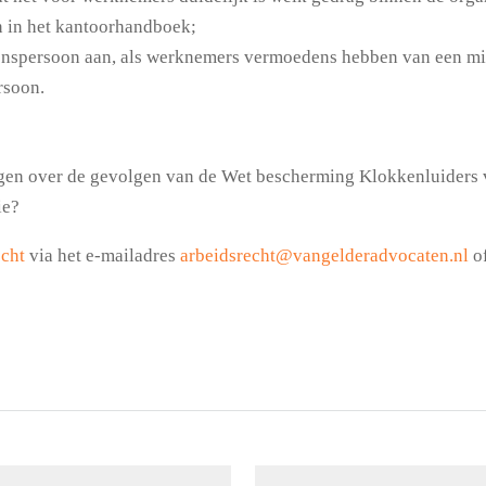
in het kantoorhandboek;
wenspersoon aan, als werknemers vermoedens hebben van een mi
rsoon.
agen over de gevolgen van de Wet bescherming Klokkenluiders v
ie?
echt
via het e-mailadres
arbeidsrecht@vangelderadvocaten.nl
o