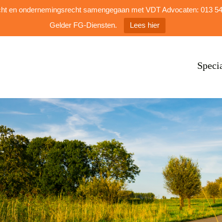
Speci
dsrecht en ondernemingsrecht samengegaan met VDT Advocaten: 013 
Gelder FG-Diensten.
Lees hier
Speci