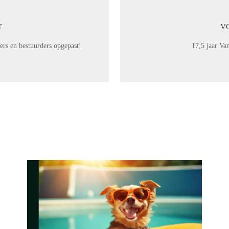
T
V
rs en bestuurders opgepast!
17,5 jaar Va