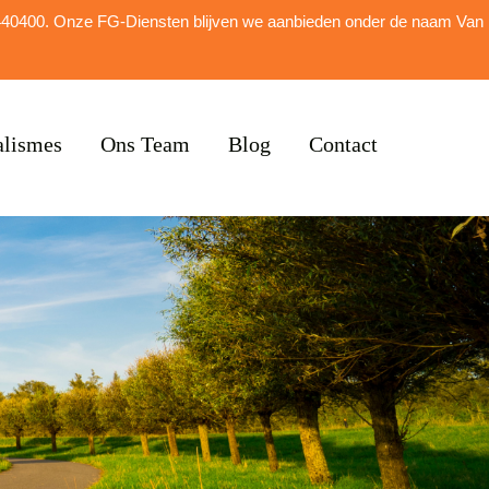
alismes
Ons Team
Blog
Contact
5440400. Onze FG-Diensten blijven we aanbieden onder de naam Van
alismes
Ons Team
Blog
Contact