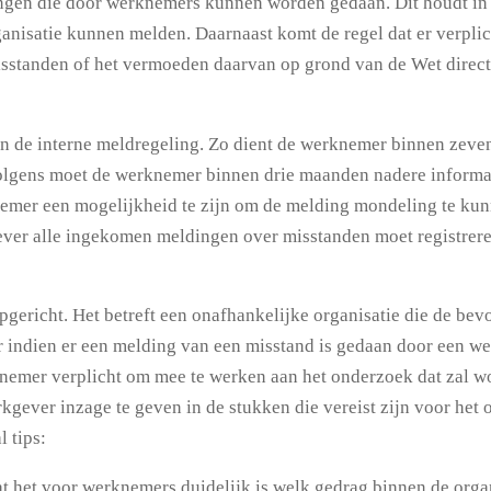
dingen die door werknemers kunnen worden gedaan. Dit houdt i
anisatie kunnen melden. Daarnaast komt de regel dat er verpli
sstanden of het vermoeden daarvan op grond van de Wet direct 
aan de interne meldregeling. Zo dient de werknemer binnen zev
volgens moet de werknemer binnen drie maanden nadere informa
nemer een mogelijkheid te zijn om de melding mondeling te kun
gever alle ingekomen meldingen over misstanden moet registrer
pgericht. Het betreft een onafhankelijke organisatie die de be
 indien er een melding van een misstand is gedaan door een we
nemer verplicht om mee te werken aan het onderzoek dat zal wo
rkgever inzage te geven in de stukken die vereist zijn voor he
l tips:
t het voor werknemers duidelijk is welk gedrag binnen de organ