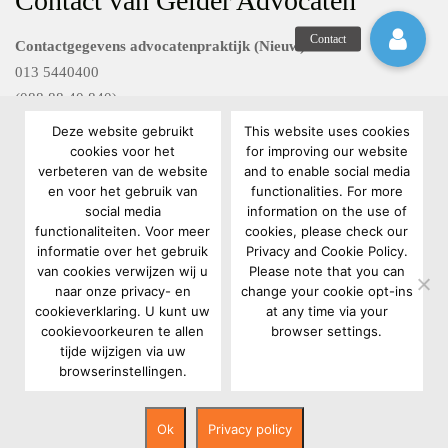
Contact van Gelder Advocaten
Contactgegevens advocatenpraktijk (Nieuw)
013 5440400
(088 88 40 840)
Deze website gebruikt
This website uses cookies
Contactgegevens Van Gelder FG diensten
cookies voor het
for improving our website
verbeteren van de website
and to enable social media
088 88 40 801
en voor het gebruik van
functionalities. For more
privacyrecht@vangelderadvocaten.nl
social media
information on the use of
functionaliteiten. Voor meer
cookies, please check our
informatie over het gebruik
Privacy and Cookie Policy.
van cookies verwijzen wij u
Please note that you can
naar onze privacy- en
change your cookie opt-ins
cookieverklaring. U kunt uw
at any time via your
cookievoorkeuren te allen
browser settings.
Copyright 2022 Van Gelder Advocaten |
Algemene voorwaarden
|
tijde wijzigen via uw
browserinstellingen.
Gebruikersvoorwaarden
|
Privacy- en cookieverklaring
|
Klachtenregeling
|
Sitemap
|
Ontwikkeld door Best4u
Ok
Privacy policy