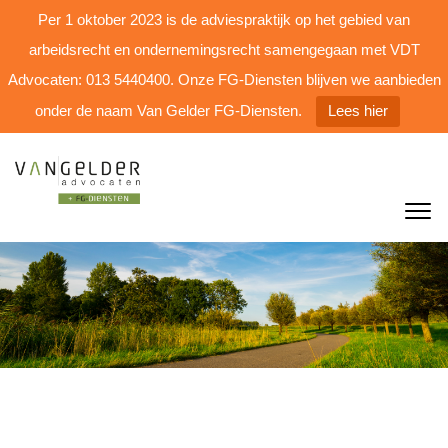
Per 1 oktober 2023 is de adviespraktijk op het gebied van
arbeidsrecht en ondernemingsrecht samengegaan met VDT
Advocaten: 013 5440400. Onze FG-Diensten blijven we aanbieden
onder de naam Van Gelder FG-Diensten.
Lees hier