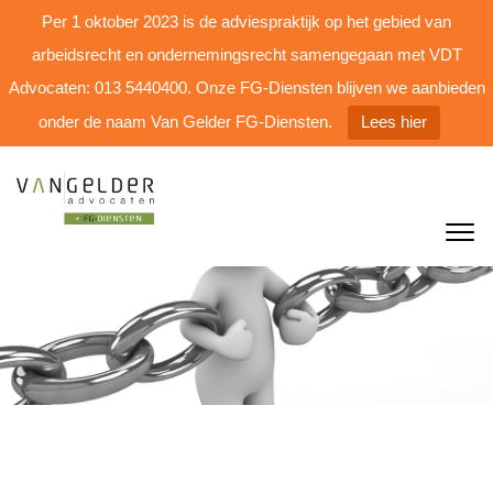
Per 1 oktober 2023 is de adviespraktijk op het gebied van
arbeidsrecht en ondernemingsrecht samengegaan met VDT
Advocaten: 013 5440400. Onze FG-Diensten blijven we aanbieden
onder de naam Van Gelder FG-Diensten.
Lees hier