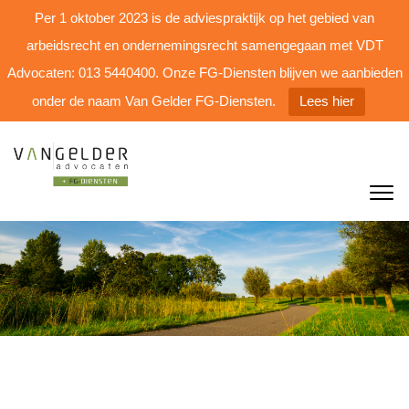
Per 1 oktober 2023 is de adviespraktijk op het gebied van
arbeidsrecht en ondernemingsrecht samengegaan met VDT
Advocaten: 013 5440400. Onze FG-Diensten blijven we aanbieden
onder de naam Van Gelder FG-Diensten.
Lees hier