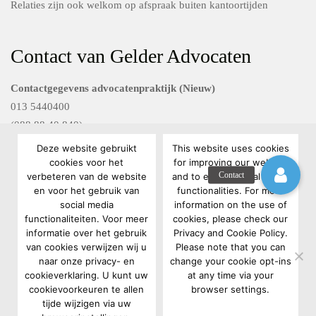
Relaties zijn ook welkom op afspraak buiten kantoortijden
Contact van Gelder Advocaten
Contactgegevens advocatenpraktijk (Nieuw)
013 5440400
(088 88 40 840)
Deze website gebruikt
This website uses cookies
Contactgegevens Van Gelder FG diensten
cookies voor het
for improving our website
verbeteren van de website
and to enable social media
088 88 40 801
en voor het gebruik van
functionalities. For more
privacyrecht@vangelderadvocaten.nl
social media
information on the use of
functionaliteiten. Voor meer
cookies, please check our
informatie over het gebruik
Privacy and Cookie Policy.
van cookies verwijzen wij u
Please note that you can
naar onze privacy- en
change your cookie opt-ins
cookieverklaring. U kunt uw
at any time via your
cookievoorkeuren te allen
browser settings.
Copyright 2022 Van Gelder Advocaten |
Algemene voorwaarden
|
tijde wijzigen via uw