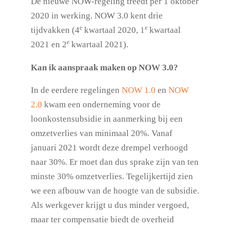
De nieuwe NOW-regeling treedt per 1 oktober
2020 in werking. NOW 3.0 kent drie
e
e
tijdvakken (4
kwartaal 2020, 1
kwartaal
e
2021 en 2
kwartaal 2021).
Kan ik aanspraak maken op NOW 3.0?
In de eerdere regelingen
NOW 1.0
en
NOW
2.0
kwam een onderneming voor de
loonkostensubsidie in aanmerking bij een
omzetverlies van minimaal 20%. Vanaf
januari 2021 wordt deze drempel verhoogd
naar 30%. Er moet dan dus sprake zijn van ten
minste 30% omzetverlies. Tegelijkertijd zien
we een afbouw van de hoogte van de subsidie.
Als werkgever krijgt u dus minder vergoed,
maar ter compensatie biedt de overheid