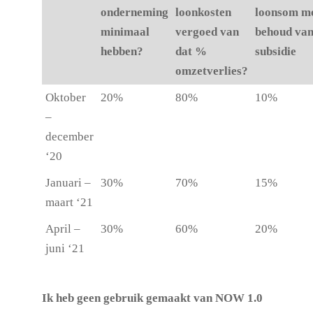
onderneming
loonkosten
loonsom m
minimaal
vergoed van
behoud va
hebben?
dat %
subsidie
omzetverlies?
Oktober
20%
80%
10%
–
december
‘20
Januari –
30%
70%
15%
maart ‘21
April –
30%
60%
20%
juni ‘21
Ik heb geen gebruik gemaakt van NOW 1.0