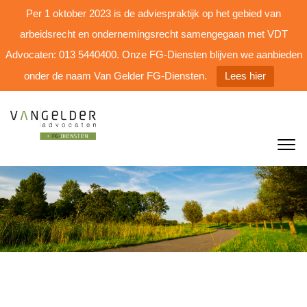
Per 1 oktober 2023 is de adviespraktijk op het gebied van
arbeidsrecht en ondernemingsrecht samengegaan met VDT
Advocaten: 013 5440400. Onze FG-Diensten blijven we aanbieden
onder de naam Van Gelder FG-Diensten.
Lees hier