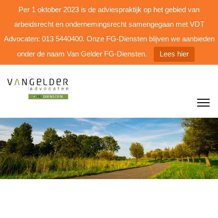
Per 1 oktober 2023 is de adviespraktijk op het gebied van
arbeidsrecht en ondernemingsrecht samengegaan met VDT
Advocaten: 013 5440400. Onze FG-Diensten blijven we aanbieden
onder de naam Van Gelder FG-Diensten.
Lees hier