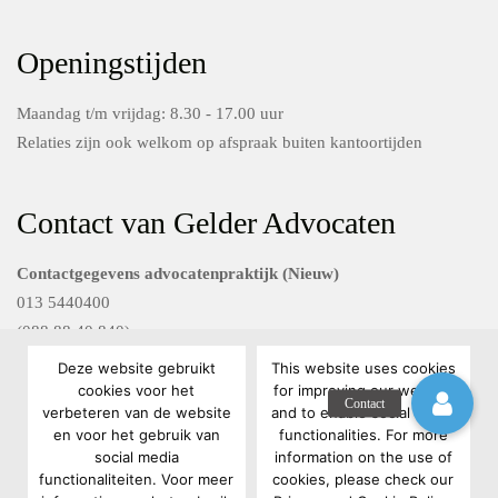
Openingstijden
Maandag t/m vrijdag: 8.30 - 17.00 uur
Relaties zijn ook welkom op afspraak buiten kantoortijden
Contact van Gelder Advocaten
Contactgegevens advocatenpraktijk (Nieuw)
013 5440400
(088 88 40 840)
Deze website gebruikt
This website uses cookies
Contactgegevens Van Gelder FG diensten
cookies voor het
for improving our website
verbeteren van de website
and to enable social media
088 88 40 801
en voor het gebruik van
functionalities. For more
privacyrecht@vangelderadvocaten.nl
social media
information on the use of
functionaliteiten. Voor meer
cookies, please check our