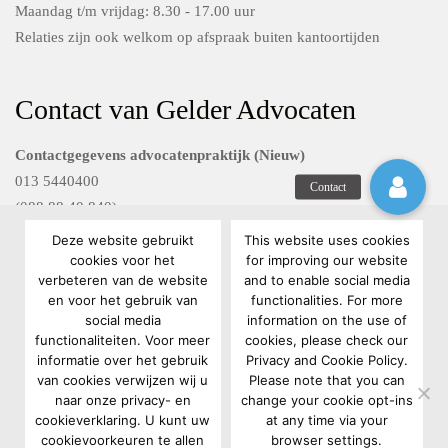
Maandag t/m vrijdag: 8.30 - 17.00 uur
Relaties zijn ook welkom op afspraak buiten kantoortijden
Contact van Gelder Advocaten
Contactgegevens advocatenpraktijk (Nieuw)
013 5440400
(088 88 40 840)
Deze website gebruikt
This website uses cookies
Contactgegevens Van Gelder FG diensten
cookies voor het
for improving our website
verbeteren van de website
and to enable social media
088 88 40 801
en voor het gebruik van
functionalities. For more
privacyrecht@vangelderadvocaten.nl
social media
information on the use of
functionaliteiten. Voor meer
cookies, please check our
informatie over het gebruik
Privacy and Cookie Policy.
van cookies verwijzen wij u
Please note that you can
naar onze privacy- en
change your cookie opt-ins
cookieverklaring. U kunt uw
at any time via your
cookievoorkeuren te allen
browser settings.
Copyright 2022 Van Gelder Advocaten |
Algemene voorwaarden
|