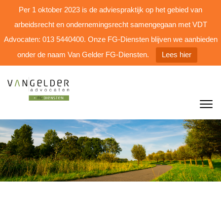
Per 1 oktober 2023 is de adviespraktijk op het gebied van
arbeidsrecht en ondernemingsrecht samengegaan met VDT
Advocaten: 013 5440400. Onze FG-Diensten blijven we aanbieden
onder de naam Van Gelder FG-Diensten.
Lees hier