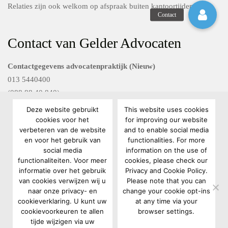
Relaties zijn ook welkom op afspraak buiten kantoortijden
Contact van Gelder Advocaten
Contactgegevens advocatenpraktijk (Nieuw)
013 5440400
(088 88 40 840)
Deze website gebruikt
This website uses cookies
Contactgegevens Van Gelder FG diensten
cookies voor het
for improving our website
verbeteren van de website
and to enable social media
088 88 40 801
en voor het gebruik van
functionalities. For more
privacyrecht@vangelderadvocaten.nl
social media
information on the use of
functionaliteiten. Voor meer
cookies, please check our
informatie over het gebruik
Privacy and Cookie Policy.
van cookies verwijzen wij u
Please note that you can
naar onze privacy- en
change your cookie opt-ins
cookieverklaring. U kunt uw
at any time via your
cookievoorkeuren te allen
browser settings.
Copyright 2022 Van Gelder Advocaten |
Algemene voorwaarden
|
tijde wijzigen via uw