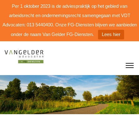
Per 1 oktober 2023 is de adviespraktijk op het gebied van
arbeidsrecht en ondernemingsrecht samengegaan met VDT
Advocaten: 013 5440400. Onze FG-Diensten blijven we aanbieden
onder de naam Van Gelder FG-Diensten.
Lees hier