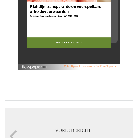
This flipbook was created in FlowPaper ↗
VORIG BERICHT