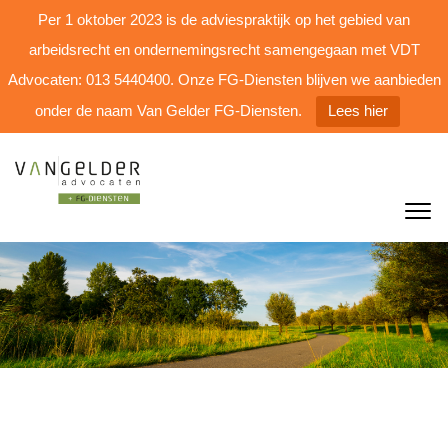
Per 1 oktober 2023 is de adviespraktijk op het gebied van
arbeidsrecht en ondernemingsrecht samengegaan met VDT
Advocaten: 013 5440400. Onze FG-Diensten blijven we aanbieden
onder de naam Van Gelder FG-Diensten.
Lees hier