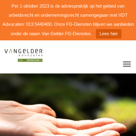
Per 1 oktober 2023 is de adviespraktijk op het gebied van
arbeidsrecht en ondernemingsrecht samengegaan met VDT
Advocaten: 013 5440400. Onze FG-Diensten blijven we aanbieden
onder de naam Van Gelder FG-Diensten.
Lees hier