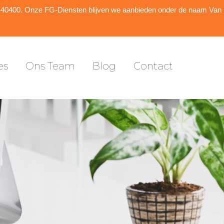
es
Ons Team
Blog
Contact
5440400. Onze FG-Diensten blijven we aanbieden onder de naam Van
es
Ons Team
Blog
Contact