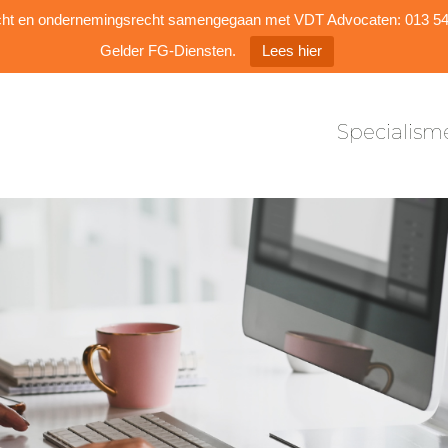
Specialism
dsrecht en ondernemingsrecht samengegaan met VDT Advocaten: 013 
Gelder FG-Diensten.
Lees hier
Specialism