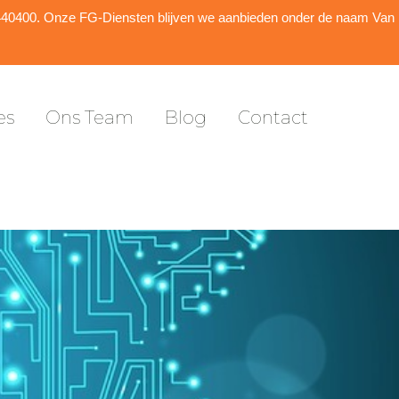
es
Ons Team
Blog
Contact
5440400. Onze FG-Diensten blijven we aanbieden onder de naam Van
es
Ons Team
Blog
Contact