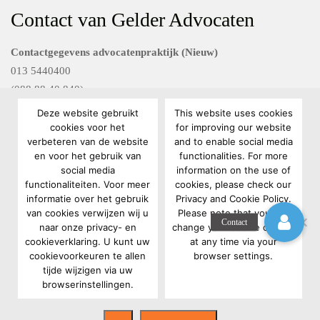
Contact van Gelder Advocaten
Contactgegevens advocatenpraktijk (Nieuw)
013 5440400
(088 88 40 840)
Deze website gebruikt
This website uses cookies
Contactgegevens Van Gelder FG diensten
cookies voor het
for improving our website
verbeteren van de website
and to enable social media
088 88 40 801
en voor het gebruik van
functionalities. For more
privacyrecht@vangelderadvocaten.nl
social media
information on the use of
functionaliteiten. Voor meer
cookies, please check our
informatie over het gebruik
Privacy and Cookie Policy.
van cookies verwijzen wij u
Please note that you can
naar onze privacy- en
change your cookie opt-ins
cookieverklaring. U kunt uw
at any time via your
cookievoorkeuren te allen
browser settings.
Copyright 2022 Van Gelder Advocaten |
Algemene voorwaarden
|
tijde wijzigen via uw
browserinstellingen.
Gebruikersvoorwaarden
|
Privacy- en cookieverklaring
|