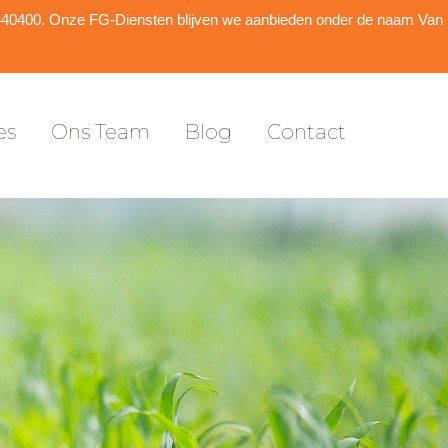
es
Ons Team
Blog
Contact
5440400. Onze FG-Diensten blijven we aanbieden onder de naam Van
es
Ons Team
Blog
Contact